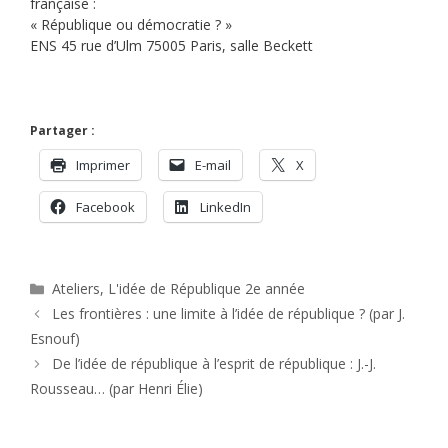
française :
« République ou démocratie ? »
ENS 45 rue d’Ulm 75005 Paris, salle Beckett
Partager :
Imprimer
E-mail
X
Facebook
LinkedIn
Catégories
Ateliers
,
L'idée de République 2e année
Les frontières : une limite à l’idée de république ? (par J.
Esnouf)
De l’idée de république à l’esprit de république : J.-J.
Rousseau… (par Henri Élie)