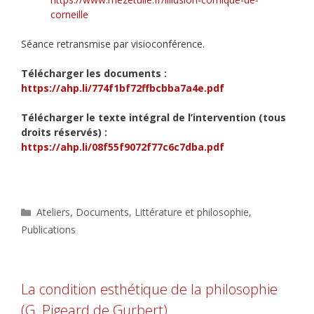
corneille
Séance retransmise par visioconférence.
Télécharger les documents :
https://ahp.li/774f1bf72ffbcbba7a4e.pdf
Télécharger le texte intégral de l’intervention (tous
droits réservés) :
https://ahp.li/08f55f9072f77c6c7dba.pdf
Catégories
Ateliers
,
Documents
,
Littérature et philosophie
,
Publications
La condition esthétique de la philosophie
(G. Pigeard de Gurbert)