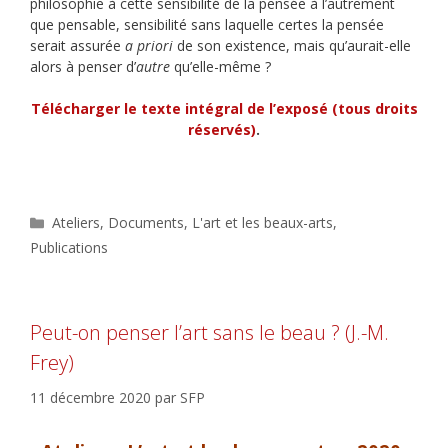
philosophie à cette sensibilité de la pensée à l’autrement
que pensable, sensibilité sans laquelle certes la pensée
serait assurée
a priori
de son existence, mais qu’aurait-elle
alors à penser d’
autre
qu’elle-même ?
Télécharger le texte intégral de l’exposé (tous droits
réservés)
.
Catégories
Ateliers
,
Documents
,
L'art et les beaux-arts
,
Publications
Peut-on penser l’art sans le beau ? (J.-M.
Frey)
11 décembre 2020
par
SFP