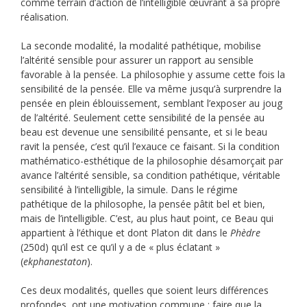
comme terrain d’action de l’intelligible œuvrant à sa propre
réalisation.
La seconde modalité, la modalité pathétique, mobilise
l’altérité sensible pour assurer un rapport au sensible
favorable à la pensée. La philosophie y assume cette fois la
sensibilité de la pensée. Elle va même jusqu’à surprendre la
pensée en plein éblouissement, semblant l’exposer au joug
de l’altérité. Seulement cette sensibilité de la pensée au
beau est devenue une sensibilité pensante, et si le beau
ravit la pensée, c’est qu’il l’exauce ce faisant. Si la condition
mathématico-esthétique de la philosophie désamorçait par
avance l’altérité sensible, sa condition pathétique, véritable
sensibilité à l’intelligible, la simule. Dans le régime
pathétique de la philosophe, la pensée pâtit bel et bien,
mais de l’intelligible. C’est, au plus haut point, ce Beau qui
appartient à l’éthique et dont Platon dit dans le
Phèdre
(250d) qu’il est ce qu’il y a de « plus éclatant »
(
ekphanestaton
).
Ces deux modalités, quelles que soient leurs différences
profondes, ont une motivation commune : faire que la