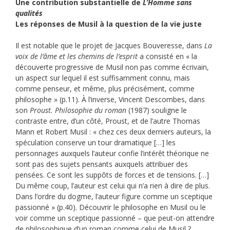
Une contribution substantielle de
L’Homme sans
qualités
Les réponses de Musil à la question de la vie juste
Il est notable que le projet de Jacques Bouveresse, dans
La
voix de l’âme et les chemins de l’esprit
a consisté en « la
découverte progressive de Musil non pas comme écrivain,
un aspect sur lequel il est suffisamment connu, mais
comme penseur, et même, plus précisément, comme
philosophe » (p.11). À l’inverse, Vincent Descombes, dans
son
Proust. Philosophie du roman
(1987) souligne le
contraste entre, d’un côté, Proust, et de l’autre Thomas
Mann et Robert Musil : « chez ces deux derniers auteurs, la
spéculation conserve un tour dramatique […] les
personnages auxquels l’auteur confie l’intérêt théorique ne
sont pas des sujets pensants auxquels attribuer des
pensées. Ce sont les suppôts de forces et de tensions. […]
Du même coup, l’auteur est celui qui n’a rien à dire de plus.
Dans l’ordre du dogme, l’auteur figure comme un sceptique
passionné » (p.40). Découvrir le philosophe en Musil ou le
voir comme un sceptique passionné – que peut-on attendre
de philosophique d’un roman comme celui de Musil ?