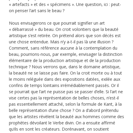
«
artefacts
» et des «
sp
é
cimens
». Une question, ici : peut-
on penser l’art sans le beau ?
Nous envisagerons ce que pourrait signifier un art
« débarrassé » du beau. On croit volontiers que la beauté
artistique s’est retirée. On prétend alors que son décès est
une chose entendue. Mais n’y a-t-il pas là une illusion ?
Comment, sans référence aucune à la contemplation du
beau, pourrions-nous, par exemple, envisager la distinction
élémentaire de la production artistique et de la production
technique ? Nous verrons que, dans le domaine artistique,
la beauté ne se laisse pas faire. On la croit morte ou à tout
le moins reléguée dans des expositions datées, exilée aux
confins de temps lointains irrémédiablement passés. Or il
se pourrait que l’art ne puisse pas se passer d’elle. Si l’art ne
vise certes pas la représentation de belles choses, n’est-il
pas essentiellement attaché, selon la formule de Kant, à la
belle représentation d’une chose ? On a d’abord prétendu
que les artistes révèlent la beauté aux hommes comme des
prophètes dévoilant le Verbe divin. On a ensuite affirmé
qu’ils en sont les créateurs. Dorénavant, on soutient