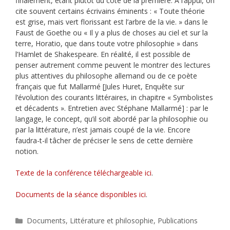
finalement, étant plutôt du côté de la première. A l’appui, on
cite souvent certains écrivains éminents : « Toute théorie
est grise, mais vert florissant est l’arbre de la vie. » dans le
Faust de Goethe ou « Il y a plus de choses au ciel et sur la
terre, Horatio, que dans toute votre philosophie » dans
l’Hamlet de Shakespeare. En réalité, il est possible de
penser autrement comme peuvent le montrer des lectures
plus attentives du philosophe allemand ou de ce poète
français que fut Mallarmé [Jules Huret, Enquête sur
l’évolution des courants littéraires, in chapitre « Symbolistes
et décadents ». Entretien avec Stéphane Mallarmé] : par le
langage, le concept, qu’il soit abordé par la philosophie ou
par la littérature, n’est jamais coupé de la vie. Encore
faudra-t-il tâcher de préciser le sens de cette dernière
notion.
Texte de la conférence téléchargeable ici
.
Documents de la séance disponibles ici
.
Catégories
Documents
,
Littérature et philosophie
,
Publications