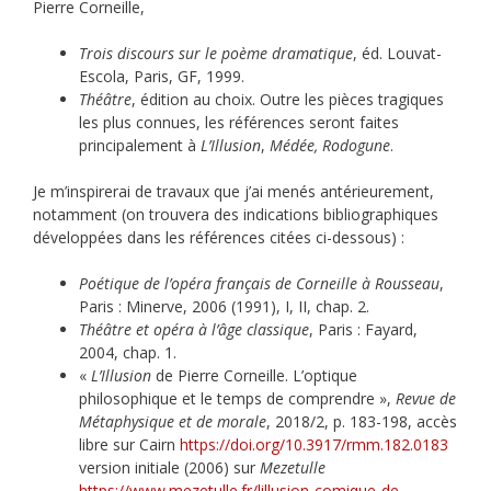
Pierre Corneille,
Trois discours sur le poème dramatique
, éd. Louvat-
Escola, Paris, GF, 1999.
Théâtre
, édition au choix. Outre les pièces tragiques
les plus connues, les références seront faites
principalement à
L’Illusion
,
Médée,
Rodogune
.
Je m’inspirerai de travaux que j’ai menés antérieurement,
notamment (on trouvera des indications bibliographiques
développées dans les références citées ci-dessous) :
Poétique de l’opéra français de Corneille à Rousseau
,
Paris : Minerve, 2006 (1991), I, II, chap. 2.
Théâtre et opéra à l’âge classique
, Paris : Fayard,
2004, chap. 1.
«
L’Illusion
de Pierre Corneille. L’optique
philosophique et le temps de comprendre »,
Revue de
Métaphysique et de morale
, 2018/2, p. 183-198, accès
libre sur Cairn
https://doi.org/10.3917/rmm.182.0183
version initiale (2006) sur
Mezetulle
https://www.mezetulle.fr/lillusion-comique-de-