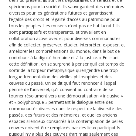
défis du présent, ils sont les dépositaires d’artefacts et de
spécimens pour la société. Ils sauvegardent des mémoires
diverses pour les générations futures et garantissent
l’égalité des droits et l’égalité d’accès au patrimoine pour
tous les peuples.
Les musées n’ont pas de but lucratif. Ils
sont participatifs et transparents, et travaillent en
collaboration active avec et pour diverses communautés
afin de collecter, préserver, étudier, interpréter, exposer, et
améliorer les compréhensions du monde, dans le but de
contribuer à la dignité humaine et à la justice. » En lisant
cette définition, on se surprend à penser qu’il est temps de
sortir de la torpeur métaphysique qu’engendre une trop
longue fréquentation des vieilles philosophies et des
œuvres du passé. On se dit qu’il faut renoncer à l’appel
périmé de l’universel, qu’il convient au contraire de se
tourner résolument vers une
d
émocratisation «
inclusive
»
et « polyphonique » permettant le dialogue entre des
communautés diverses dans le respect de la diversité des
passés, des futurs et des mémoires, et que les anciens
espaces silencieux consacrés à la contemplation de belles
œuvres doivent être remplacés par des lieux participatifs
puisqu’il n’y a plus
d
es œuvres d
’
art mais seulement des