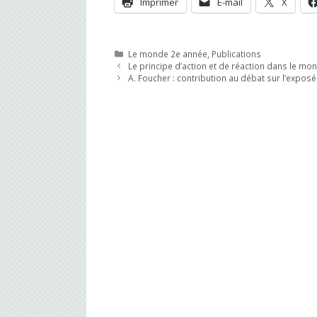
Imprimer
E-mail
X
Catégories
Le monde 2e année
,
Publications
Le principe d’action et de réaction dans le mo
A. Foucher : contribution au débat sur l’exposé