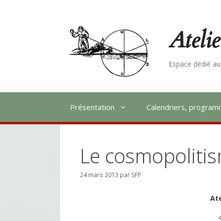
Aller
au
contenu
Ateli
Espace dédié aux
Présentation
Calendriers, progra
Le cosmopolitis
24 mars 2013
par
SFP
At