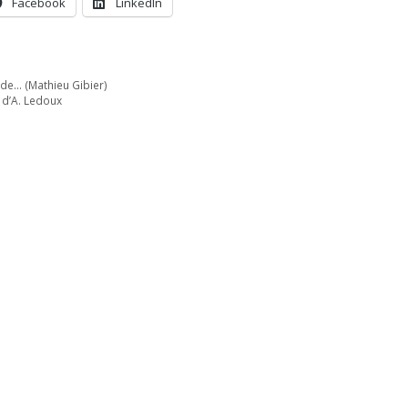
Facebook
LinkedIn
nde… (Mathieu Gibier)
 d’A. Ledoux