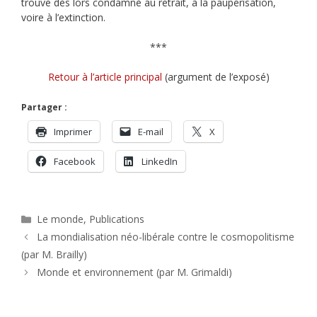
trouve dès lors condamné au retrait, à la paupérisation,
voire à l’extinction.
***
Retour à l’article principal
(argument de l’exposé)
Partager :
Imprimer
E-mail
X
Facebook
LinkedIn
Catégories
Le monde
,
Publications
La mondialisation néo-libérale contre le cosmopolitisme
(par M. Brailly)
Monde et environnement (par M. Grimaldi)