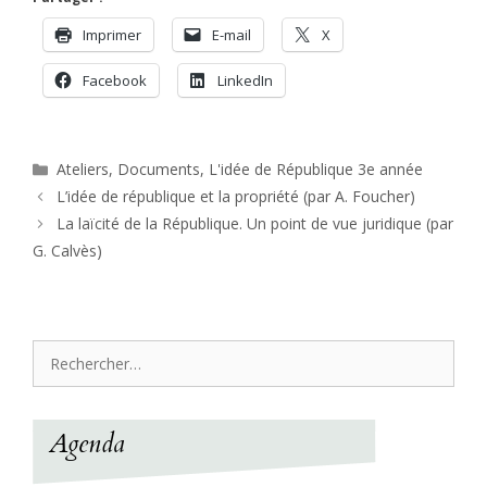
Imprimer
E-mail
X
Facebook
LinkedIn
Catégories
Ateliers
,
Documents
,
L'idée de République 3e année
L’idée de république et la propriété (par A. Foucher)
La laïcité de la République. Un point de vue juridique (par
G. Calvès)
Rechercher :
Agenda